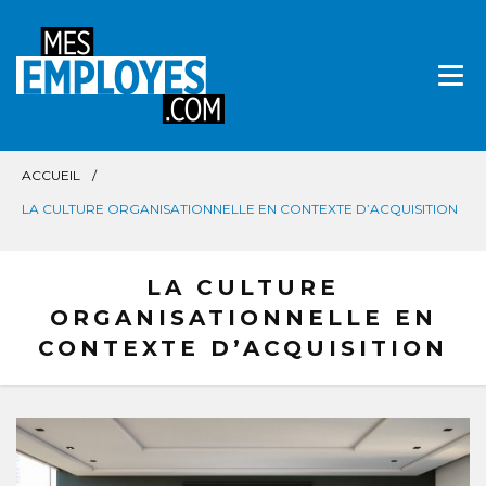
Aller
directement
au
contenu
ACCUEIL
LA CULTURE ORGANISATIONNELLE EN CONTEXTE D’ACQUISITION
LA CULTURE
ORGANISATIONNELLE EN
CONTEXTE D’ACQUISITION