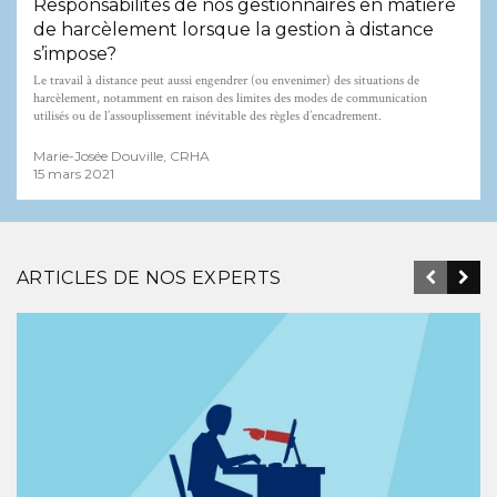
Responsabilités de nos gestionnaires en matière
de harcèlement lorsque la gestion à distance
s’impose?
Le travail à distance peut aussi engendrer (ou envenimer) des situations de
harcèlement, notamment en raison des limites des modes de communication
utilisés ou de l’assouplissement inévitable des règles d’encadrement.
Marie-Josée Douville, CRHA
15 mars 2021
ARTICLES DE NOS EXPERTS