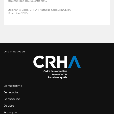
alignées aux indicateurs de...
Stéphanie Bossé, CRHA | Nathalie Sabourin,CRHA
19 octobre 2020
Une initiative de
Je me forme
Je recrute
Je mobilise
Je gère
À propos