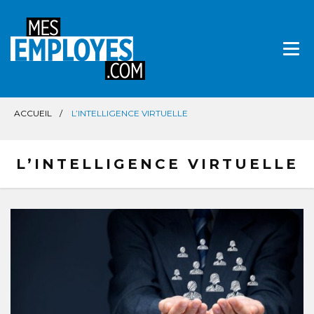
Aller
directement
au
contenu
ACCUEIL
L’INTELLIGENCE VIRTUELLE
L’INTELLIGENCE VIRTUELLE