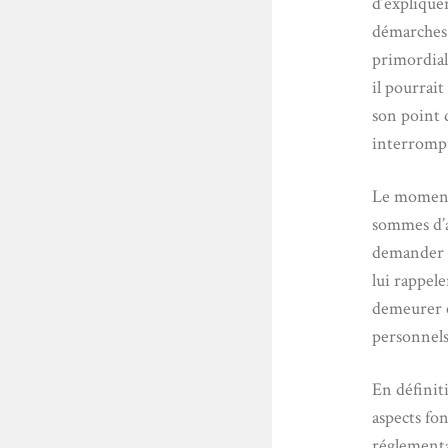
d’explique
démarches e
primordial
il pourrait
son point d
interromp
Le moment 
sommes d’a
demander d
lui rappele
demeurer e
personnels
En définit
aspects fo
réglementai