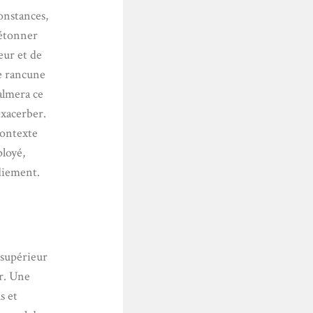
onstances,
’étonner
eur et de
te rancune
almera ce
exacerber.
contexte
ployé,
édiement.
 supérieur
er. Une
s et