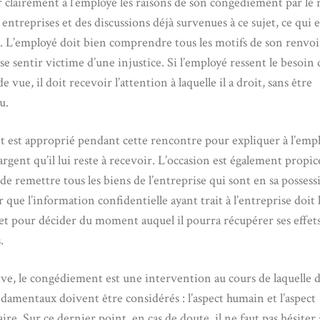
r clairement à l’employé les raisons de son congédiement par le 
ntreprises et des discussions déjà survenues à ce sujet, ce qui e
. L’employé doit bien comprendre tous les motifs de son renvoi
 se sentir victime d’une injustice. Si l’employé ressent le besoin
e vue, il doit recevoir l’attention à laquelle il a droit, sans être
u.
est approprié pendant cette rencontre pour expliquer à l’empl
rgent qu’il lui reste à recevoir. L’occasion est également propic
e remettre tous les biens de l’entreprise qui sont en sa possess
r que l’information confidentielle ayant trait à l’entreprise doit 
t pour décider du moment auquel il pourra récupérer ses effet
.
ive, le congédiement est une intervention au cours de laquelle 
ndamentaux doivent être considérés : l’aspect humain et l’aspect
re. Sur ce dernier point, en cas de doute, il ne faut pas hésiter