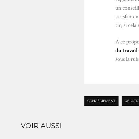
un conseil
satisfait e
tir, si cela
À ce propo
du travail
sous la rub
CONGÉDIEMENT
RELATI
VOIR AUSSI