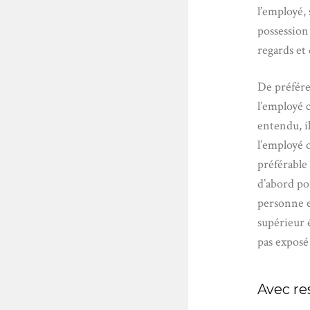
l’employé,
possession 
regards et 
De préfére
l’employé 
entendu, il
l’employé o
préférable
d’abord pou
personne e
supérieur é
pas exposé 
Avec re