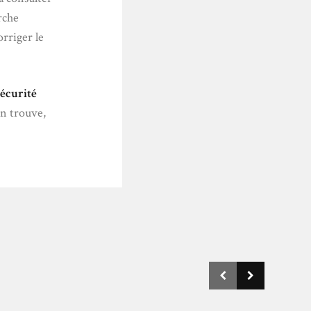
rche
orriger le
sécurité
on trouve,