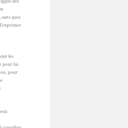
rappel des
st
, sans quoi
 d’exprimer
oyé les
e pour lui
ion, pour
le
s
deux
 à consulter