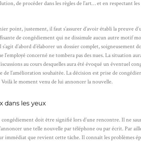
lution, de procéder dans les règles de l’art… et en respectant les 
ier point, justement, il faut s’assurer d’avoir établi la preuve d
uffisante de congédiement qui ne dissimule aucun autre motif m
Il s’agit d’abord d’élaborer un dossier complet, soigneusement 
ue l’employé concerné ne tombera pas des nues. La situation aura
 discussions au cours desquelles aura été évoqué un éventuel co
e de l’amélioration souhaitée. La décision est prise de congédie
? Voilà le moment venu de lui annoncer la nouvelle.
x dans les yeux
 congédiement doit être signifié lors d’une rencontre. Il ne saur
annoncer une telle nouvelle par téléphone ou par écrit. Par aille
ur immédiat que revient cette tâche. Il connaît les problèmes é