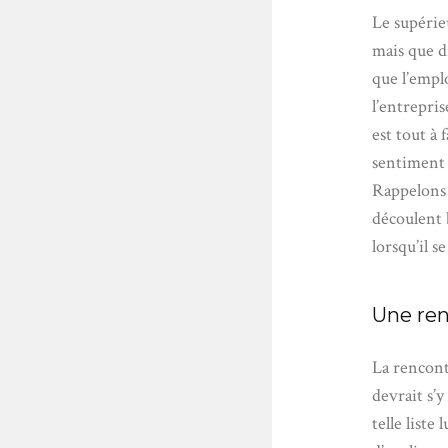
Le supérie
mais que di
que l’empl
l’entrepri
est tout à
sentiment 
Rappelons 
découlent 
lorsqu’il 
Une ren
La rencont
devrait s’
telle liste