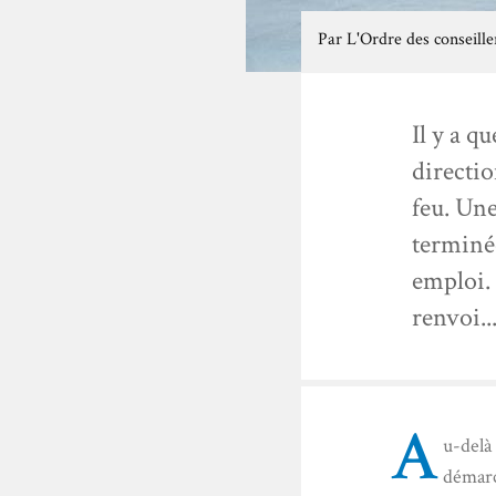
Par
L'Ordre des conseill
Il y a q
directio
feu. Un
terminée
emploi. 
renvoi...
A
u-delà
démarc