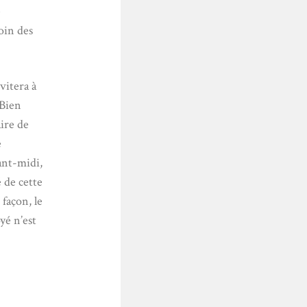
e
loin des
vitera à
 Bien
aire de
e
ant-midi,
é de cette
façon, le
yé n’est