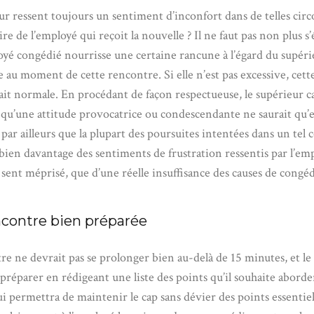
ur ressent toujours un sentiment d’inconfort dans de telles circ
re de l’employé qui reçoit la nouvelle ? Il ne faut pas non plus s
oyé congédié nourrisse une certaine rancune à l’égard du supéri
se au moment de cette rencontre. Si elle n’est pas excessive, cet
 fait normale. En procédant de façon respectueuse, le supérieur c
qu’une attitude provocatrice ou condescendante ne saurait qu’
par ailleurs que la plupart des poursuites intentées dans un tel 
bien davantage des sentiments de frustration ressentis par l’em
se sent méprisé, que d’une réelle insuffisance des causes de cong
contre bien préparée
re ne devrait pas se prolonger bien au-delà de 15 minutes, et le
y préparer en rédigeant une liste des points qu’il souhaite abord
 lui permettra de maintenir le cap sans dévier des points essentiel