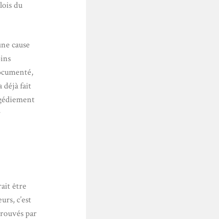
lois du
’une cause
oins
documenté,
 déjà fait
ngédiement
r
ait être
urs, c’est
prouvés par