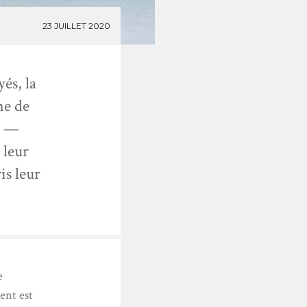
23 JUILLET 2020
és, la
me de
e —
 leur
is leur
e
ent est