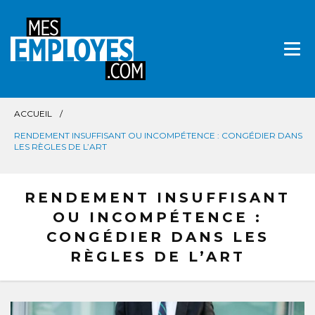
Aller
directement
au
contenu
ACCUEIL
RENDEMENT INSUFFISANT OU INCOMPÉTENCE : CONGÉDIER DANS
LES RÈGLES DE L’ART
RENDEMENT INSUFFISANT
OU INCOMPÉTENCE :
CONGÉDIER DANS LES
RÈGLES DE L’ART