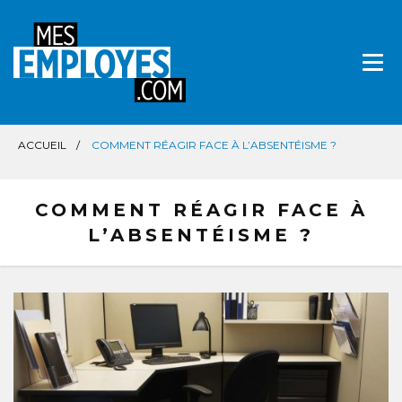
Aller
directement
au
contenu
ACCUEIL
COMMENT RÉAGIR FACE À L’ABSENTÉISME ?
COMMENT RÉAGIR FACE À
L’ABSENTÉISME ?