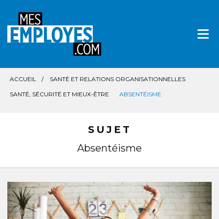
Aller
directement
au
contenu
ACCUEIL
SANTÉ ET RELATIONS ORGANISATIONNELLES
SANTÉ, SÉCURITÉ ET MIEUX-ÊTRE
ABSENTÉISME
SUJET
Absentéisme