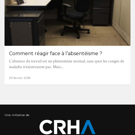
Comment réagir face à l’absentéisme ?
L’absence du travail est un phénomène normal, sans quoi les congés de
maladie n’existeraient pas. Mais...
20 février 2018
Une initiative de