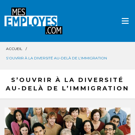
Aller
directement
au
contenu
ACCUEIL
S’OUVRIR À LA DIVERSITÉ AU-DELÀ DE L’IMMIGRATION
S’OUVRIR À LA DIVERSITÉ
AU-DELÀ DE L’IMMIGRATION