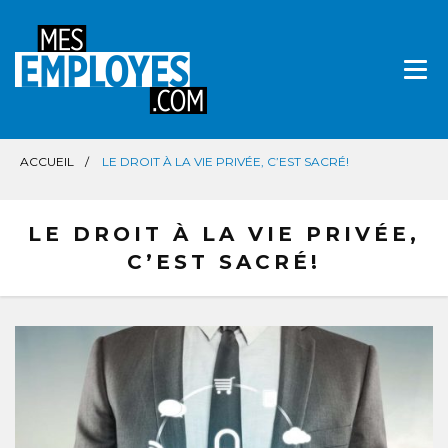
Aller
directement
au
contenu
ACCUEIL
LE DROIT À LA VIE PRIVÉE, C’EST SACRÉ!
LE DROIT À LA VIE PRIVÉE,
C’EST SACRÉ!