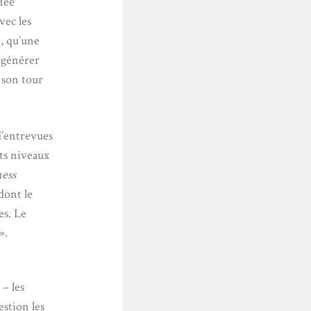
fiée
vec les
e, qu’une
 générer
 son tour
d’entrevues
nts niveaux
ness
 dont le
es. Le
».
 – les
estion les