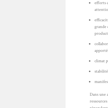
efforts 
attenti
efficaci
grande q
product
collabor
apportée
climat p
stabilit
manifes
Dans une a
ressources
répondants