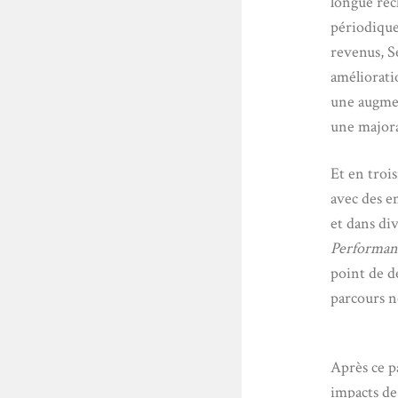
longue rech
périodique
revenus, S
améliorati
une augment
une majora
Et en troi
avec des e
et dans div
Performan
point de dé
parcours ne
Après ce p
impacts de 