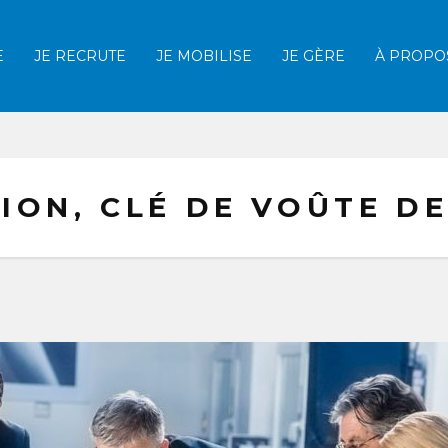
E
JE RECRUTE
JE MOBILISE
JE GÈRE
À PROPO
Afficher la recherche
ION, CLÉ DE VOÛTE DE