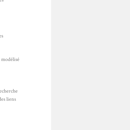
es
r modélisé
recherche
es liens