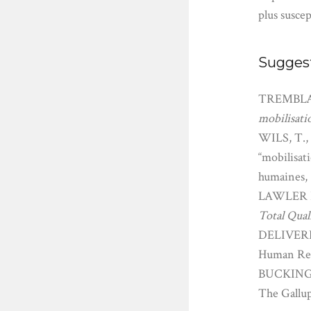
plus suscep
Suggest
TREMBLAY
mobilisati
WILS, T.,
“mobilisat
humaines,
LAWLER I
Total Qua
DELIVERIN
Human Reso
BUCKING
The Gallup