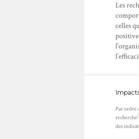
Les rech
comporte
celles q
positive
l’organi
l’effica
Impacts
Par ordre 
[
recherche
des indicat