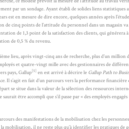
erche, ce modèle prévoit la mesure de l’attitude au travail véri
ment par un sondage. Ayant établi de solides liens statistiques a
ears est en mesure de dire encore, quelques années après l’étud
on de cinq points de l’attitude du personnel dans un magasin va
ation de 1,3 point de la satisfaction des clients, qui générera à
tion de 0,5 % du revenu.
sième lieu, après vingt-cinq ans de recherche, plus d’un million 
mployés et quatre-vingt mille avec des gestionnaires de différe
[5]
ers pays, Gallup
en est arrivé à décrire le
Gallup Path to Busi
ce
. Il s’agit en fait d’un parcours vers la performance financière
part se situe dans la valeur de la sélection des ressources intern
 saurait être accompli que s’il passe par « des employés engagés 
arcours des manifestations de la mobilisation chez les personnes
la mobilisation, il ne reste plus qu’à identifier les pratiques de g