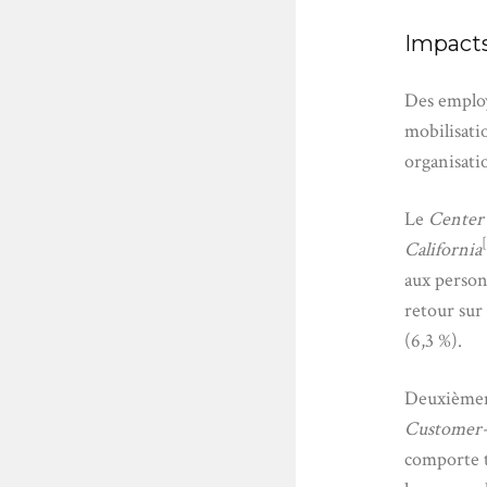
Impacts
Des employ
mobilisati
organisati
Le
Center 
California
aux personn
retour sur
(6,3 %).
Deuxièmem
Customer-
comporte t