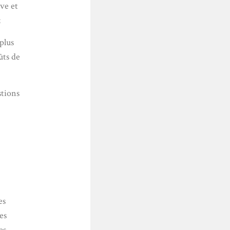
ive et
;
plus
ûts de
stions
es
es
es