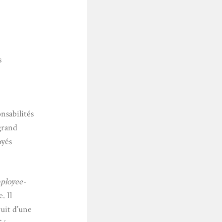
s
nsabilités
 grand
oyés
ployee-
. Il
ruit d’une