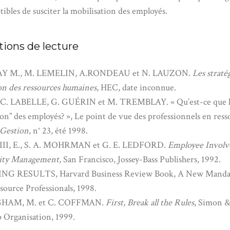
tibles de susciter la mobilisation des employés.
ions de lecture
 M., M. LEMELIN, A.RONDEAU et N. LAUZON.
Les straté
on des ressources humaines
, HEC, date inconnue.
 C. LABELLE, G. GUÉRIN et M. TREMBLAY. « Qu’est-ce que l
ion” des employés? », Le point de vue des professionnels en ress
Gestion
, n° 23, été 1998.
II, E., S. A. MOHRMAN et G. E. LEDFORD.
Employee Invol
lity Management
, San Francisco, Jossey-Bass Publishers, 1992.
G RESULTS, Harvard Business Review Book, A New Mandat
urce Professionals, 1998.
HAM, M. et C. COFFMAN.
First, Break all the Rules
, Simon &
 Organisation, 1999.