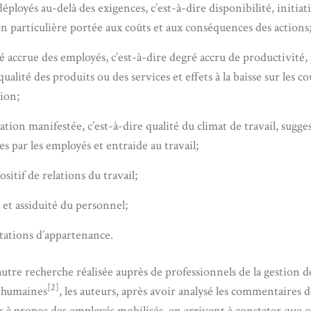
déployés au-delà des exigences, c’est-à-dire disponibilité, initiat
on particulière portée aux coûts et aux conséquences des actions
té accrue des employés, c’est-à-dire degré accru de productivité, 
ualité des produits ou des services et effets à la baisse sur les co
ion;
ation manifestée, c’est-à-dire qualité du climat de travail, sugge
s par les employés et entraide au travail;
ositif de relations du travail;
é et assiduité du personnel;
tations d’appartenance.
utre recherche réalisée auprès de professionnels de la gestion d
[2]
 humaines
, les auteurs, après avoir analysé les commentaires d
 à propos des employés mobilisés, en arrivent à constater que c