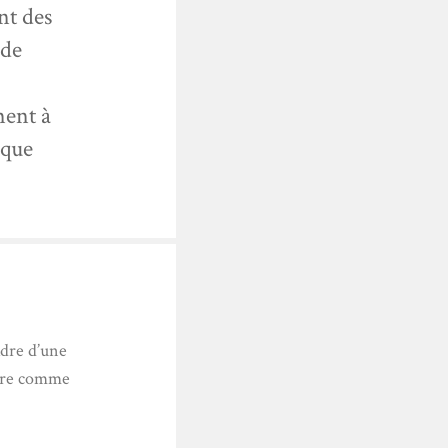
nt des
 de
ment à
 que
adre d’une
uvre comme