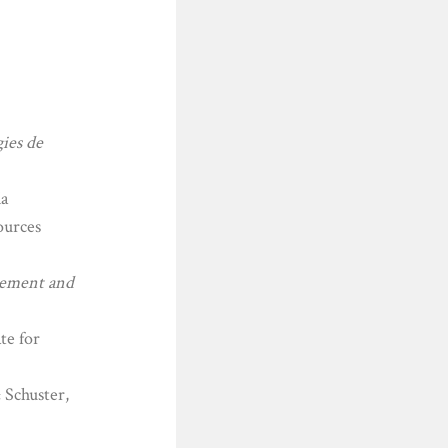
gies de
a
ources
vement and
e for
 Schuster,