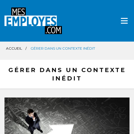
Aller
directement
au
contenu
ACCUEIL
GÉRER DANS UN CONTEXTE INÉDIT
GÉRER DANS UN CONTEXTE
INÉDIT