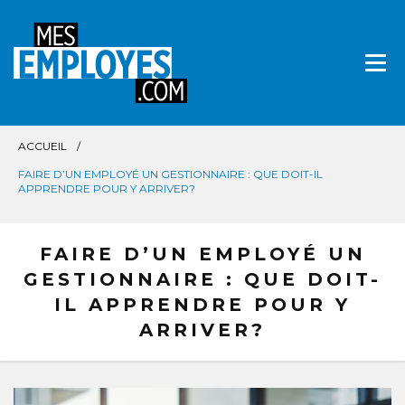
Aller
directement
au
contenu
ACCUEIL
FAIRE D’UN EMPLOYÉ UN GESTIONNAIRE : QUE DOIT-IL
APPRENDRE POUR Y ARRIVER?
FAIRE D’UN EMPLOYÉ UN
GESTIONNAIRE : QUE DOIT-
IL APPRENDRE POUR Y
ARRIVER?