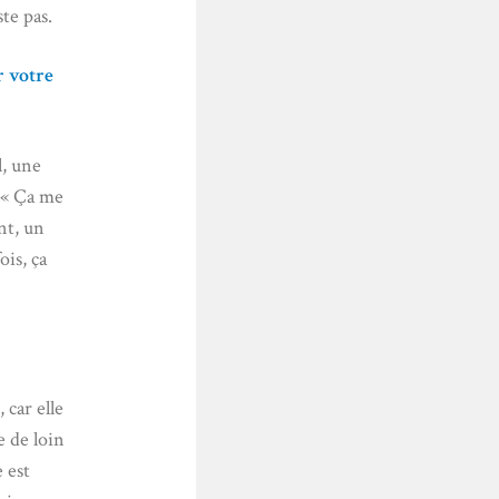
te pas.
r votre
, une
. « Ça me
nt, un
ois, ça
 car elle
e de loin
 est