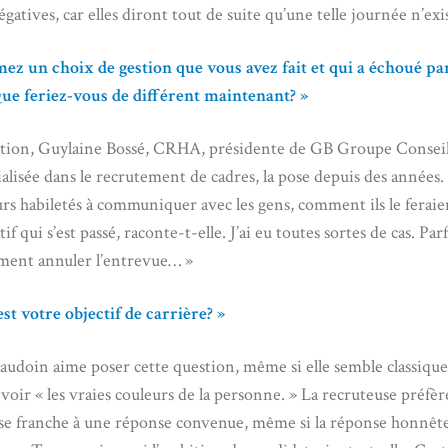
gatives, car elles diront tout de suite qu’une telle journée n’exis
z un choix de gestion que vous avez fait et qui a échoué pa
Que feriez-vous de différent maintenant? »
tion, Guylaine Bossé, CRHA, présidente de GB Groupe Conseil
ialisée dans le recrutement de cadres, la pose depuis des années
rs habiletés à communiquer avec les gens, comment ils le feraie
if qui s’est passé, raconte-t-elle. J’ai eu toutes sortes de cas. Parf
ment annuler l’entrevue… »
est votre objectif de carrière? »
udoin aime poser cette question, même si elle semble classique,
voir « les vraies couleurs de la personne. » La recruteuse préfèr
e franche à une réponse convenue, même si la réponse honnête