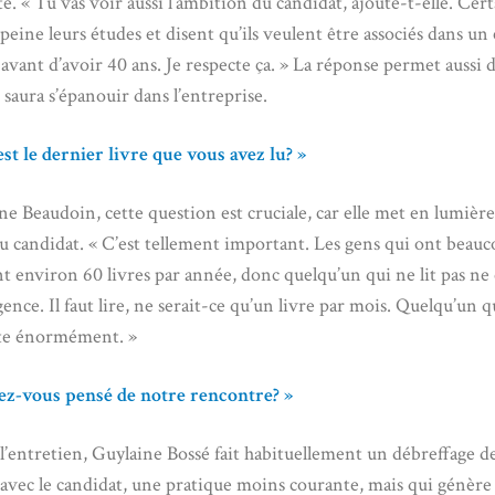
. « Tu vas voir aussi l’ambition du candidat, ajoute-t-elle. Cert
 peine leurs études et disent qu’ils veulent être associés dans un
avant d’avoir 40 ans. Je respecte ça. » La réponse permet aussi d
 saura s’épanouir dans l’entreprise.
est le dernier livre que vous avez lu? »
e Beaudoin, cette question est cruciale, car elle met en lumière
du candidat. « C’est tellement important. Les gens qui ont beau
nt environ 60 livres par année, donc quelqu’un qui ne lit pas ne 
gence. Il faut lire, ne serait-ce qu’un livre par mois. Quelqu’un qu
ite énormément. »
ez-vous pensé de notre rencontre? »
 l’entretien, Guylaine Bossé fait habituellement un débreffage de
avec le candidat, une pratique moins courante, mais qui génèr