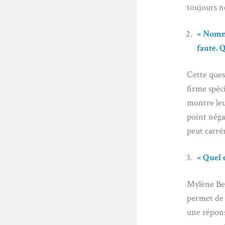
toujours né
« Nomme
faute. 
Cette ques
firme spéc
montre leu
point négat
peut carré
« Quel 
Mylène Bea
permet de 
une répons