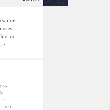
personne
leures
 devant
n ?
tion
le
l de
ui sont