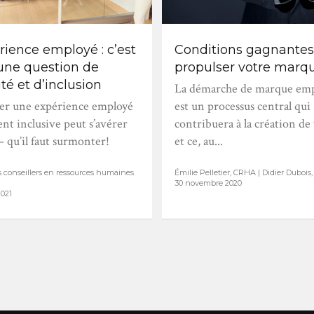
rience employé : c’est
Conditions gagnantes
une question de
propulser votre marqu
ité et d’inclusion
La démarche de marque em
er une expérience employé
est un processus central qui
nt inclusive peut s’avérer
contribuera à la création de 
– qu’il faut surmonter!
et ce, au...
s conseillers en ressources humaines
Émilie Pelletier, CRHA | Didier Duboi
30 novembre 2020
2021