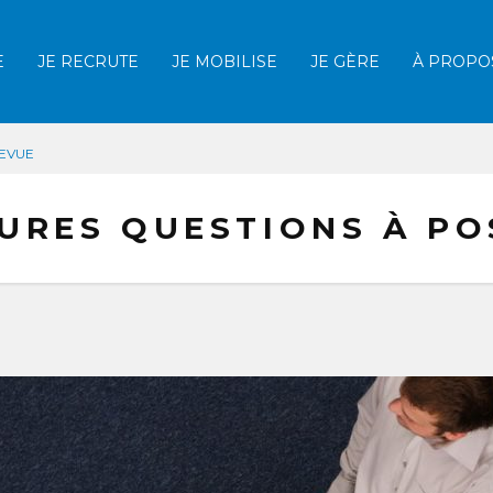
E
JE RECRUTE
JE MOBILISE
JE GÈRE
À PROPO
Afficher la recherche
REVUE
EURES QUESTIONS À P