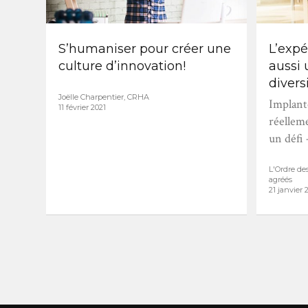
S’humaniser pour créer une
L’expé
culture d’innovation!
aussi 
divers
Joëlle Charpentier, CRHA
Implant
11 février 2021
réelleme
un défi 
L'Ordre de
agréés
21 janvier 