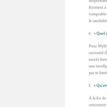
surprenante
finissent à
comptable 
le candidat
« Quel 
Pour Mylèn
curiosité 
succès lise
son intelli
pas se lim
« Qu’av
À la fin de
rencontre 