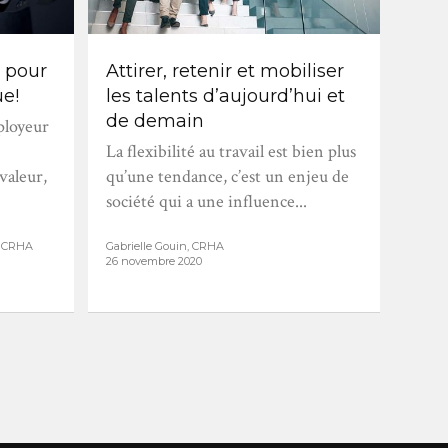
 pour
Attirer, retenir et mobiliser
L’e
e!
les talents d’aujourd’hui et
com
de demain
dev
ployeur
La flexibilité au travail est bien plus
Les 
valeur,
qu’une tendance, c’est un enjeu de
recr
société qui a une influence...
entre
struc
s, CRHA
Gabrielle Gouin, CRHA
26 novembre 2020
Julie 
16 nov