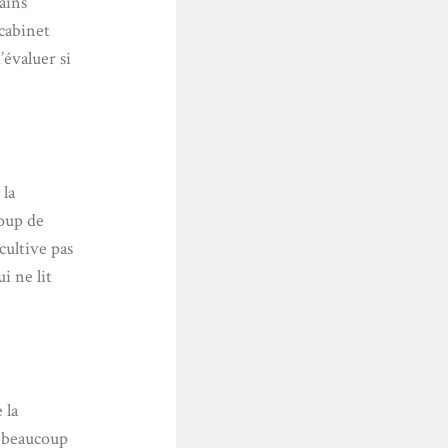
ains
 cabinet
’évaluer si
 la
coup de
cultive pas
i ne lit
 la
e beaucoup