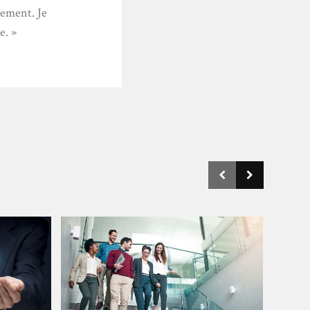
lement. Je
e. »