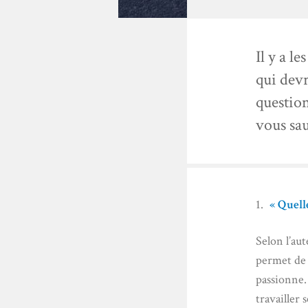
Il y a l
qui devr
question
vous sau
« Quell
Selon l’au
permet de 
passionne.
travailler 