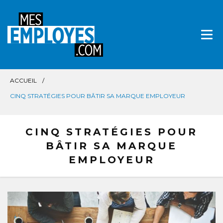
Aller
directement
au
contenu
ACCUEIL
CINQ STRATÉGIES POUR BÂTIR SA MARQUE EMPLOYEUR
CINQ STRATÉGIES POUR
BÂTIR SA MARQUE
EMPLOYEUR