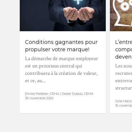
Conditions gagnantes pour
L’entr
propulser votre marque!
compo
deven
La démarche de marque employeur
est un processus central qui
Les nou
contribuera à la création de valeur,
recrute
et ce, au...
entrevue
structuré
Émilie Pelletier, CRHA | Didier Dubois, CRHA
30 novembre 2020
Julie Mack
16 novemb