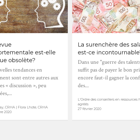
evue
La surenchère des sala
rtementale est-elle
est-ce incontournable
ue obsolète?
Dans une "guerre des talents"
velles tendances en
suffit pas de payer le bon pri
ment sont entre autres aux
encore faut-il gagner la con
s « discussion », peu
des...
es,...
L'Ordre des conseillers en ressource
agréés
ay, CRHA | Flora Lhote, CRHA
27 février 2020
re 2020