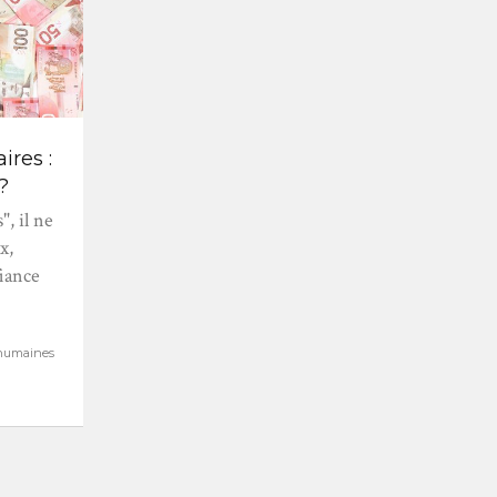
ires :
?
, il ne
x,
fiance
s humaines